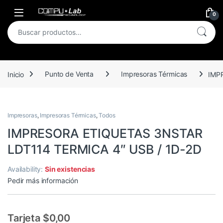
Skip to navigation
Skip to content
Open
0
Buscar por:
Inicio
Punto de Venta
Impresoras Térmicas
IMP
Impresoras
,
Impresoras Térmicas
,
Todos
IMPRESORA ETIQUETAS 3NSTAR
LDT114 TERMICA 4″ USB / 1D-2D
Availability:
Sin existencias
Pedir más información
Tarjeta $0,00