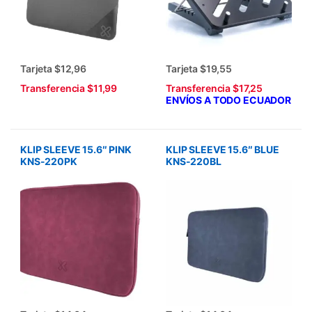
Tarjeta $12,96
Tarjeta $19,55
Transferencia $11,99
Transferencia $17,25
ENVÍOS A TODO ECUADOR
KLIP SLEEVE 15.6″ PINK
KLIP SLEEVE 15.6″ BLUE
KNS-220PK
KNS-220BL