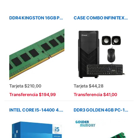
DDR4 KINGSTON 16GB PC-3200
CASE COMBO INFINITEX 5200 TEC/MOU/PARLANTES/BLACK
Tarjeta $210,00
Tarjeta $44,28
Transferencia $194,99
Transferencia $41,00
INTEL CORE I5-14400 4.70GHZ 1700LGA 20MB
DDR3 GOLDEN 4GB PC-1600 12800 UDIMM