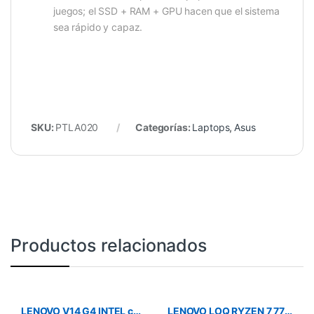
juegos; el SSD + RAM + GPU hacen que el sistema
sea rápido y capaz.
SKU:
PTLA020
Categorías:
Laptops
,
Asus
Productos relacionados
LENOVO V14 G4 INTEL core i7 13620H/16GB RAM /SSD 512GB/ 14″ FHD/ WINDOWS 11 H/RJ45/BLACK
LENOVO LOQ RYZEN 7 7735HS/16GB DDR5/SSD 512GB/15.6″FHD/ RTX 4050/GRAY/ WINDOWS 11