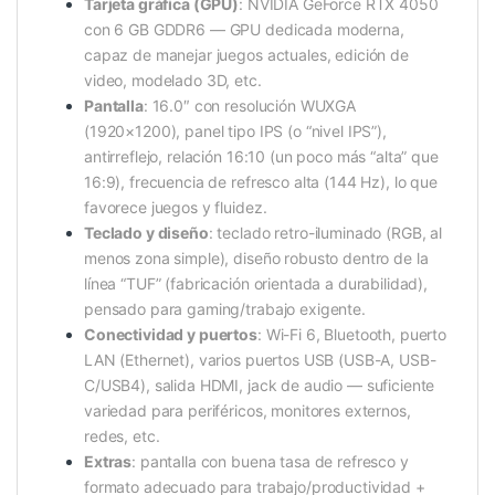
Tarjeta gráfica (GPU)
: NVIDIA GeForce RTX 4050
con 6 GB GDDR6 — GPU dedicada moderna,
capaz de manejar juegos actuales, edición de
video, modelado 3D, etc.
Pantalla
: 16.0″ con resolución WUXGA
(1920×1200), panel tipo IPS (o “nivel IPS”),
antirreflejo, relación 16:10 (un poco más “alta” que
16:9), frecuencia de refresco alta (144 Hz), lo que
favorece juegos y fluidez.
Teclado y diseño
: teclado retro-iluminado (RGB, al
menos zona simple), diseño robusto dentro de la
línea “TUF” (fabricación orientada a durabilidad),
pensado para gaming/trabajo exigente.
Conectividad y puertos
: Wi-Fi 6, Bluetooth, puerto
LAN (Ethernet), varios puertos USB (USB-A, USB-
C/USB4), salida HDMI, jack de audio — suficiente
variedad para periféricos, monitores externos,
redes, etc.
Extras
: pantalla con buena tasa de refresco y
formato adecuado para trabajo/productividad +