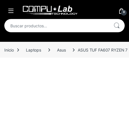
Skip to navigation
Skip to content
Open
0
Buscar por:
Inicio
Laptops
Asus
ASUS TUF FA607 RYZEN 7