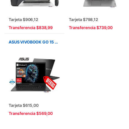
Tarjeta $906,12
Tarjeta $798,12
Transferencia $838,99
Transferencia $739,00
ASUS VIVOBOOK GO 15 E1504FA-WS51 /RYZEN 5 /DDR5 8GB / SSD 512GB /15.6″ /WIN11 /BLACK
Tarjeta $615,00
Transferencia $569,00