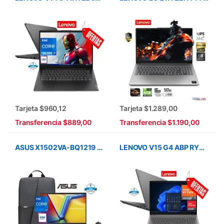
Tarjeta $960,12
Tarjeta $1.289,00
Transferencia $889,00
Transferencia $1.190,00
ASUS X1502VA-BQ1219 CORE i7-13620H/DDR4 16GB/ SSD 512GB/15.6″/SILVER/MOCH+MOUSE
LENOVO V15 G4 ABP RYZEN 7 – 7730U/16GB RAM/SSD 512GB/15.6″ FHD/ FREEDOS/RJ-4