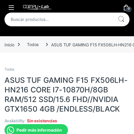
Skip to navigation
Skip to content
Open
0
Buscar por:
Inicio
Todos
ASUS TUF GAMING F15 FX506LH-HN216 C
Todos
ASUS TUF GAMING F15 FX506LH-
HN216 CORE I7-10870H/8GB
RAM/512 SSD/15.6 FHD//NVIDIA
GTX1650 4GB /ENDLESS/BLACK
Availability:
Sin existencias
Pedir más información