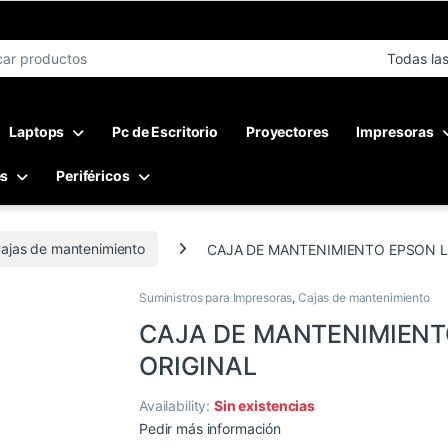
r:
Laptops
Pc de Escritorio
Proyectores
Impresoras
es
Periféricos
ajas de mantenimiento
CAJA DE MANTENIMIENTO EPSON L
Suministros para Impresoras
,
Cajas de mantenimiento
CAJA DE MANTENIMIENT
ORIGINAL
Availability:
Sin existencias
Pedir más información