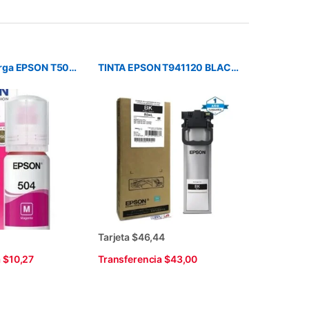
Tinta de Recarga EPSON T504-320 Magenta Original
TINTA EPSON T941120 BLACK R04L WFC 5710/5790 5000 PAG
9
Tarjeta $46,44
 $10,27
Transferencia $43,00