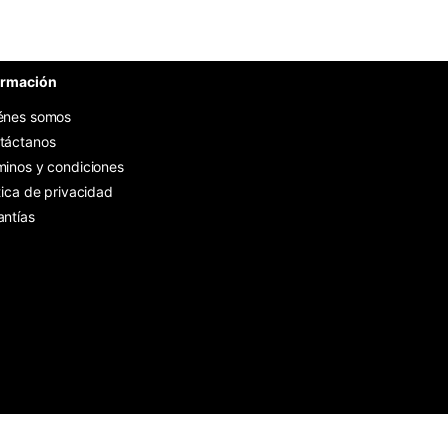
ormación
énes somos
táctanos
minos y condiciones
tica de privacidad
antías