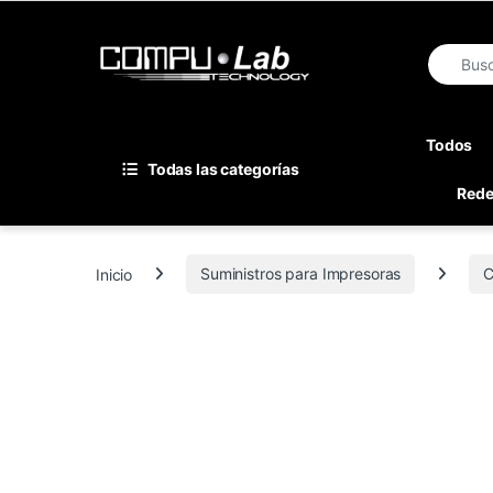
Skip to navigation
Skip to content
Search fo
Todos
Todas las categorías
Red
Inicio
Suministros para Impresoras
C