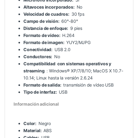
Altavoces incorporados:
No
Velocidad de cuadros:
30 fps
Campo de visión:
60°-80°
Distancia de enfoque:
9 pies
Formato de vídeo:
H.264
Formato de imagen:
YUY2/MJPG
Conectividad:
USB 2.0
Conductores:
No
Compatibilidad
con sistemas operativos y
streaming
: Windows® XP/7/8/10; MacOS X 10.7-
10.14; Linux hasta la versión 2.6.24
Formato de salida:
transmisión de vídeo USB
Tipo de interfaz:
USB
Información adicional
Color:
Negro
Material:
ABS
Cables:
USB