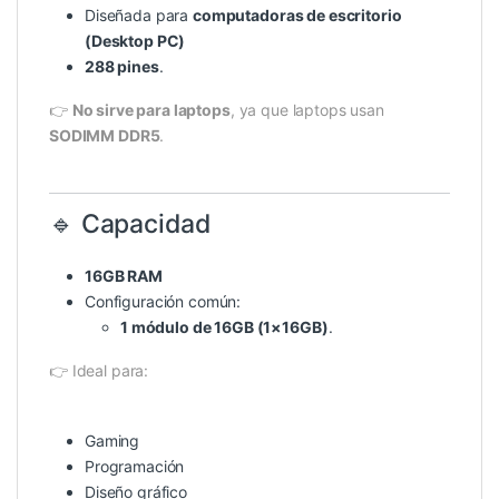
Diseñada para
computadoras de escritorio
(Desktop PC)
288 pines
.
👉
No sirve para laptops
, ya que laptops usan
SODIMM DDR5
.
🔹 Capacidad
16GB RAM
Configuración común:
1 módulo de 16GB (1×16GB)
.
👉 Ideal para:
Gaming
Programación
Diseño gráfico