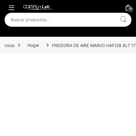
Skip to navigation
Skip to content
Open
0
Buscar por:
Inicio
Hogar
FREIDORA DE AIRE MARVO HAF128 8LT 1