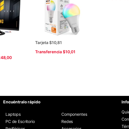
Tarjeta $10,81
Transferencia $10,01
248,00
Encuéntralo rápido
Inf
Qui
Laptops
Componentes
Con
PC de Escritorio
Redes
Tér
Periféricos
Accesorios