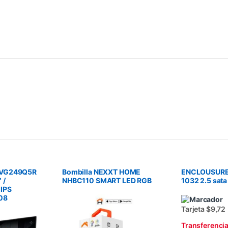
 VG249Q5R
Bombilla NEXXT HOME
ENCLOUSURE
 /
NHBC110 SMART LED RGB
1032 2.5 sata
IPS
08
Tarjeta $9,72
Transferenci