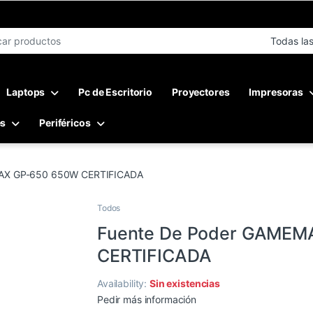
r:
Laptops
Pc de Escritorio
Proyectores
Impresoras
es
Periféricos
MAX GP-650 650W CERTIFICADA
Todos
Fuente De Poder GAMEM
CERTIFICADA
Availability:
Sin existencias
Pedir más información