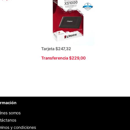
Tarjeta $247,32
Transferencia $229,00
ormación
énes somos
táctanos
minos y condiciones