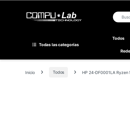
Skip to navigation
Skip to content
Search fo
Todos
Todas las categorías
Red
Inicio
Todos
HP 24-DF0001LA Ryzen 5