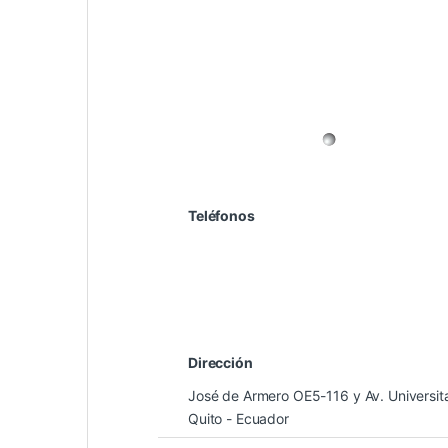
Teléfonos
(02) 2228584
(02) 2229679
(02) 2903144
0998072050
Dirección
José de Armero OE5-116 y Av. Universita
Quito - Ecuador