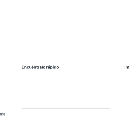
Encuéntralo rápido
In
Laptops
Componentes
Qu
PC de Escritorio
Redes
Co
Periféricos
Accesorios
Té
Impresoras
UPS y
Po
Almacenamiento
Reguladores
Ga
ria