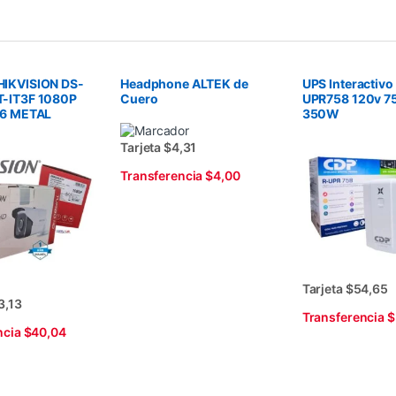
IKVISION DS-
Headphone ALTEK de
UPS Interactivo
-IT3F 1080P
Cuero
UPR758 120v 7
66 METAL
350W
Tarjeta $4,31
Transferencia $4,00
Tarjeta $54,65
3,13
Transferencia 
ncia $40,04