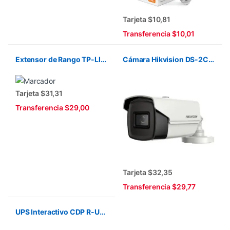
Tarjeta $10,81
Transferencia $10,01
Extensor de Rango TP-LINK AC1200 RE305 Wi-Fi
Cámara Hikvision DS-2CE16COT-IRF 720P/ IR40M 2.8 BULLET
Tarjeta $31,31
Transferencia $29,00
Tarjeta $32,35
Transferencia $29,77
UPS Interactivo CDP R-UPR758 120v 750VA-350W