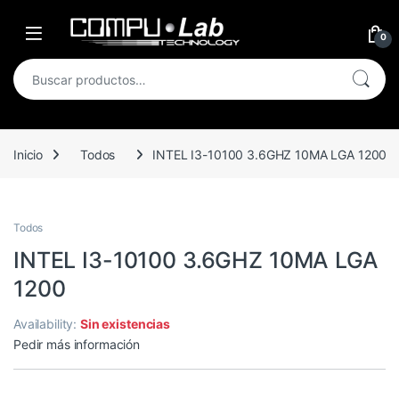
Skip to navigation
Skip to content
Open
0
Buscar por:
Inicio
Todos
INTEL I3-10100 3.6GHZ 10MA LGA 1200
Todos
INTEL I3-10100 3.6GHZ 10MA LGA
1200
Availability:
Sin existencias
Pedir más información