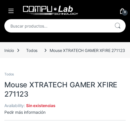
Skip to navigation
Skip to content
Open
0
Buscar por:
Inicio
Todos
Mouse XTRATECH GAMER XFIRE 271123
Todos
Mouse XTRATECH GAMER XFIRE
271123
Availability:
Sin existencias
Pedir más información