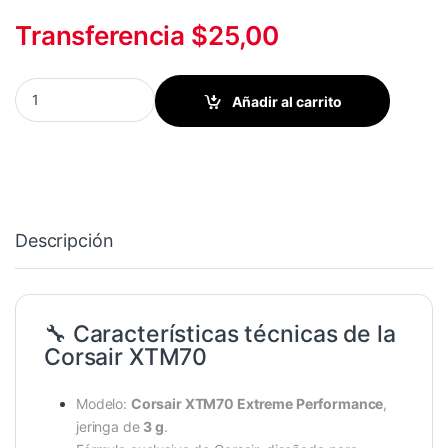
Transferencia $25,00
PASTA TERMICA CORSAIR XTM70 3G OVERCLOCKING/ GAMING/ G
Añadir al carrito
Descripción
🔧 Características técnicas de la
Corsair XTM70
Modelo:
Corsair XTM70 Extreme Performance
,
jeringa de
3 g
.