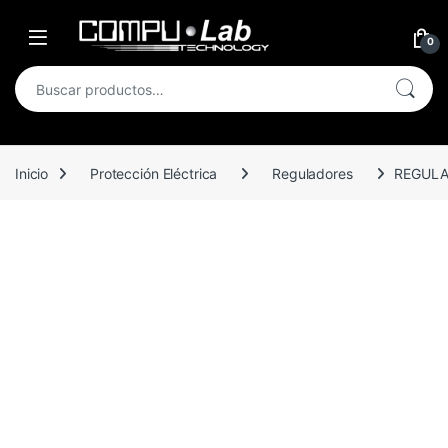
Skip to navigation
Skip to content
Open
0
Buscar por:
Inicio
Protección Eléctrica
Reguladores
REGULA