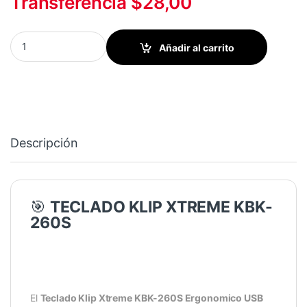
Transferencia $28,00
TECLADO KLIP XTREME KBK-260S ERGONOMICO USB BLACK qu
Añadir al carrito
Descripción
🎯
TECLADO KLIP XTREME KBK-
260S
El
Teclado Klip Xtreme KBK-260S Ergonomico USB