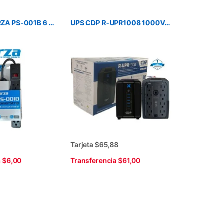
REGLETA FORZA PS-001B 6 TOMAS 110V SUPRESOR DE PICOS
UPS CDP R-UPR1008 1000VA 500W INTERACTIVO 120V 8 SALIDAS
Tarjeta $65,88
a $6,00
Transferencia $61,00