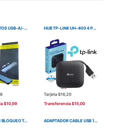
HUB 7 PUERTOS USB-A/-C METALICO
HUB TP-LINK UH-400 4 PUERTOS USB 3.0 BLACK
88
Tarjeta $16,20
ia $10,99
Transferencia $15,00
ADAPTADOR BLOQUEO TARGUS ASP001GLX
ADAPTADOR CABLE USB 12V A JACK DC