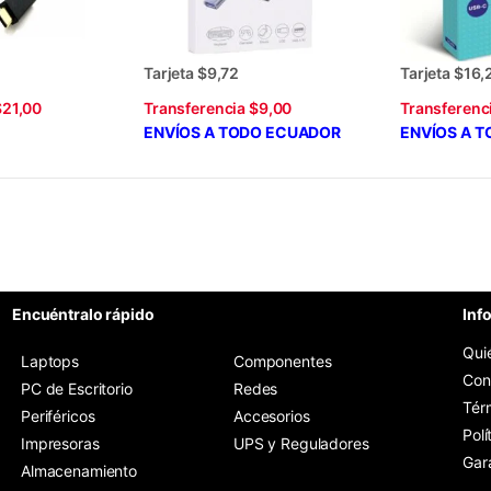
Tarjeta $9,72
Tarjeta $16,
$21,00
Transferencia $9,00
Transferenc
ENVÍOS A TODO ECUADOR
ENVÍOS A 
os
Encuéntralo rápido
Inf
Qui
Laptops
Componentes
Con
PC de Escritorio
Redes
Tér
Periféricos
Accesorios
Polí
Impresoras
UPS y Reguladores
Gar
Almacenamiento