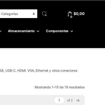
$
0,00
0
Almacenamiento
Componentes
SB, USB-C, HDMI, VGA, Ethernet y otros conectores
Ordenado por 
Mostrando 1–15 de 19 resultados
→
of 2