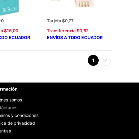
20
Tarjeta $0,77
ia $15,00
Transferencia $0,62
TODO ECUADOR
ENVÍOS A TODO ECUADOR
1
2
ormación
énes somos
táctanos
minos y condiciones
tica de privacidad
antías