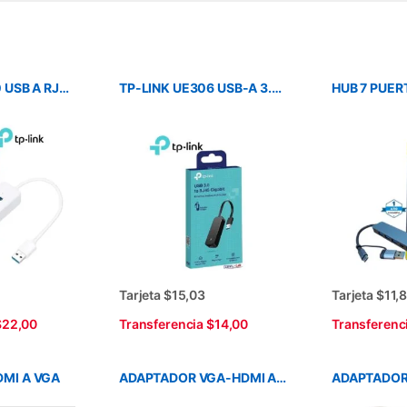
TP-LINK UE330 USB A RJ45 + HUB 3 PUERTOS USB 3.0
TP-LINK UE306 USB-A 3.0 A RJ45 GIGABIT NEGRO
Tarjeta $15,03
Tarjeta $11,
$22,00
Transferencia $14,00
Transferenc
MI A VGA
ADAPTADOR VGA-HDMI A USB