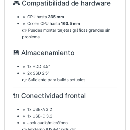
🎮 Compatibilidad de hardware
🔹 GPU hasta
365 mm
🔹 Cooler CPU hasta
163.5 mm
👉 Puedes montar tarjetas gráficas grandes sin
problema
💾 Almacenamiento
🔹 1x HDD 3.5″
🔹 2x SSD 2.5″
👉 Suficiente para builds actuales
🔌 Conectividad frontal
🔹 1x USB-A 3.2
🔹 1x USB-C 3.2
🔹 Jack audio/micrófono
👉 Moderno (USB-C incluido)