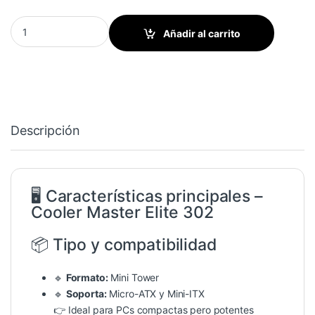
CASE COOLER MASTER ELITE 302 BLACK MINI TOWER ATX 3 VE
Añadir al carrito
Descripción
🖥️ Características principales –
Cooler Master Elite 302
📦 Tipo y compatibilidad
🔹
Formato:
Mini Tower
🔹
Soporta:
Micro-ATX y Mini-ITX
👉 Ideal para PCs compactas pero potentes