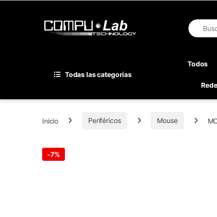
Skip to navigation
Skip to content
Search fo
Todos
Todas las categorías
Red
Inicio
Periféricos
Mouse
MO
-
7%