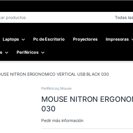
r:
Laptops
Pc de Escritorio
Proyectores
Impresoras
es
Periféricos
USE NITRON ERGONOMICO VERTICAL USB BLACK 030
Periféricos
,
Mouse
MOUSE NITRON ERGONOM
030
Pedir más información