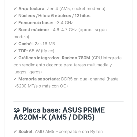
✔
Arquitectura:
Zen 4 (AM5, socket moderno)
✔
Núcleos / Hilos:
6 núcleos / 12 hilos
✔
Frecuencia base:
~3.4 GHz
✔
Boost máximo:
~4.6-4.7 GHz (aprox., según
modelo)
✔
Caché L3:
~16 MB
✔
TDP:
65 W (típico)
✔
Gráficos integrados:
Radeon 780M
(GPU integrada
con rendimiento decente para tareas multimedia y
juegos ligeros)
✔
Memoria soportada:
DDR5 en dual-channel (hasta
~5200 MT/s o más con OC)
🧩
Placa base: ASUS PRIME
A620M-K (AM5 / DDR5)
✔
Socket:
AMD AM5 – compatible con Ryzen