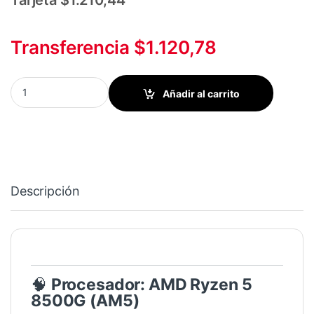
Tarjeta $1.210,44
Transferencia $1.120,78
CPU GAMER RYZEN 5 8500G/ MBA A620M/ SSD 1TB/16GBDDR5/
Añadir al carrito
Descripción
🧠
Procesador: AMD Ryzen 5
8500G (AM5)