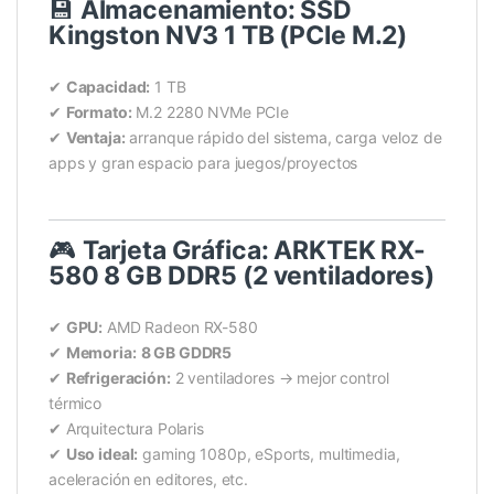
💾
Almacenamiento: SSD
Kingston NV3 1 TB (PCIe M.2)
✔
Capacidad:
1 TB
✔
Formato:
M.2 2280 NVMe PCIe
✔
Ventaja:
arranque rápido del sistema, carga veloz de
apps y gran espacio para juegos/proyectos
🎮
Tarjeta Gráfica: ARKTEK RX-
580 8 GB DDR5 (2 ventiladores)
✔
GPU:
AMD Radeon RX-580
✔
Memoria:
8 GB GDDR5
✔
Refrigeración:
2 ventiladores → mejor control
térmico
✔ Arquitectura Polaris
✔
Uso ideal:
gaming 1080p, eSports, multimedia,
aceleración en editores, etc.