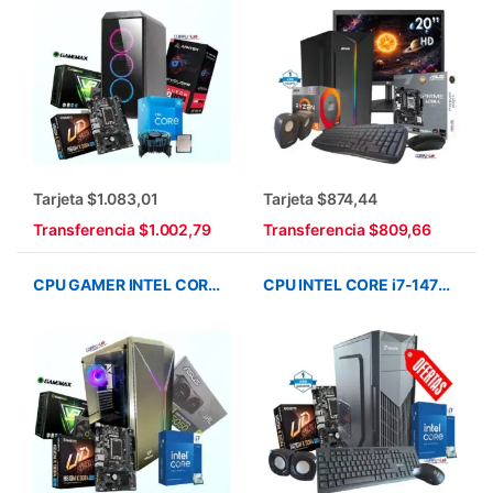
Tarjeta $1.083,01
Tarjeta $874,44
Transferencia $1.002,79
Transferencia $809,66
CPU GAMER INTEL CORE i7-14700/MBA H610M/SSD1TB/16GB DDR4/CASE GAMER/RTX 8GB 5050
CPU INTEL CORE i7-14700/SSD 1TB/16GB RAM/CASE/TECLADO/MOUSE/PARLANTES