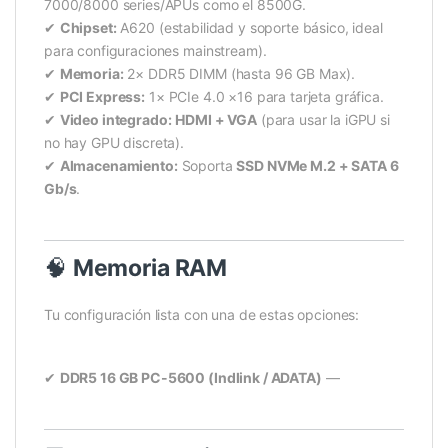
7000/8000 series/APUs como el 8500G.
✔
Chipset:
A620 (estabilidad y soporte básico, ideal
para configuraciones mainstream).
✔
Memoria:
2× DDR5 DIMM (hasta 96 GB Max).
✔
PCI Express:
1× PCIe 4.0 ×16 para tarjeta gráfica.
✔
Video integrado:
HDMI + VGA
(para usar la iGPU si
no hay GPU discreta).
✔
Almacenamiento:
Soporta
SSD NVMe M.2 + SATA 6
Gb/s
.
🧠
Memoria RAM
Tu configuración lista con una de estas opciones:
✔
DDR5 16 GB PC-5600 (Indlink / ADATA)
—