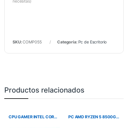
necesitas)
SKU:
COMP055
Categoría:
Pc de Escritorio
Productos relacionados
CPU GAMER INTEL CORE i5-12400/MB H610/512GBSSD/16GB RAM/CASE GAMER/RX 580VI
PC AMD RYZEN 5 8500G/SSD 500GB/DDR5 16GB/MB-A620/CASE ALTEK/TEC/MOU/PAR/MONITOR LG 20″