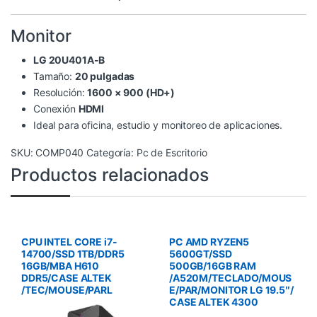
Monitor
LG 20U401A-B
Tamaño:
20 pulgadas
Resolución:
1600 × 900 (HD+)
Conexión
HDMI
Ideal para oficina, estudio y monitoreo de aplicaciones.
SKU:
COMP040
Categoría:
Pc de Escritorio
Productos relacionados
CPU INTEL CORE i7-
PC AMD RYZEN5
14700/SSD 1TB/DDR5
5600GT/SSD
16GB/MBA H610
500GB/16GB RAM
DDR5/CASE ALTEK
/A520M/TECLADO/MOUS
/TEC/MOUSE/PARL
E/PAR/MONITOR LG 19.5″/
CASE ALTEK 4300