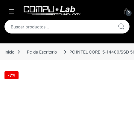
Skip to navigation
Skip to content
Open
0
Buscar por:
Inicio
Pc de Escritorio
PC INTEL CORE i5-14400/SSD 
-
7%