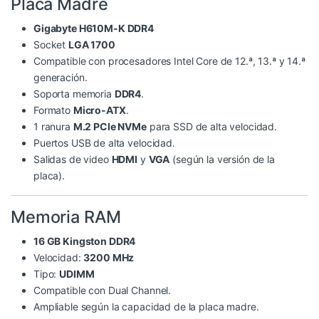
Placa Madre
Gigabyte H610M-K DDR4
Socket
LGA 1700
Compatible con procesadores Intel Core de 12.ª, 13.ª y 14.ª
generación.
Soporta memoria
DDR4
.
Formato
Micro-ATX
.
1 ranura
M.2 PCIe NVMe
para SSD de alta velocidad.
Puertos USB de alta velocidad.
Salidas de video
HDMI
y
VGA
(según la versión de la
placa).
Memoria RAM
16 GB Kingston DDR4
Velocidad:
3200 MHz
Tipo:
UDIMM
Compatible con Dual Channel.
Ampliable según la capacidad de la placa madre.