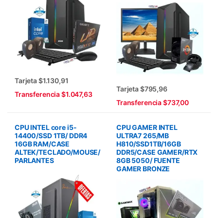
Tarjeta $1.130,91
Tarjeta $795,96
Transferencia $1.047,63
Transferencia $737,00
CPU INTEL core i5-
CPU GAMER INTEL
14400/SSD 1TB/ DDR4
ULTRA7 265/MB
16GB RAM/CASE
H810/SSD1TB/16GB
ALTEK/TECLADO/MOUSE/
DDR5/CASE GAMER/RTX
PARLANTES
8GB 5050/ FUENTE
GAMER BRONZE